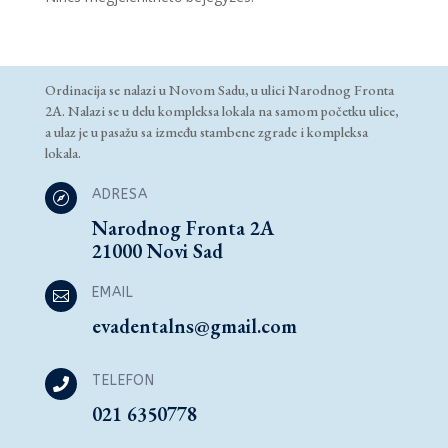
Ordinacija se nalazi u Novom Sadu, u ulici Narodnog Fronta
2A. Nalazi se u delu kompleksa lokala na samom početku ulice,
a ulaz je u pasažu sa između stambene zgrade i kompleksa
lokala.
ADRESA

Narodnog Fronta 2A
21000 Novi Sad
EMAIL

evadentalns@gmail.com
TELEFON

021 6350778