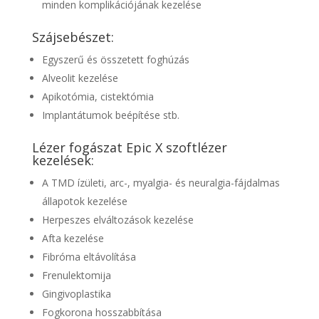
minden komplikációjának kezelése
Szájsebészet:
Egyszerű és összetett foghúzás
Alveolit kezelése
Apikotómia, cistektómia
Implantátumok beépítése stb.
Lézer fogászat Epic X szoftlézer
kezelések:
A TMD ízületi, arc-, myalgia- és neuralgia-fájdalmas
állapotok kezelése
Herpeszes elváltozások kezelése
Afta kezelése
Fibróma eltávolítása
Frenulektomija
Gingivoplastika
Fogkorona hosszabbítása