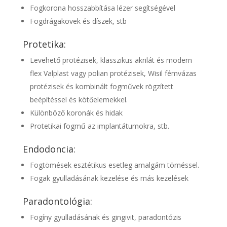
Fogkorona hosszabbítása lézer segítségével
Fogdrágakövek és díszek, stb
Protetika:
Levehető protézisek, klasszikus akrilát és modern
flex Valplast vagy polian protézisek, Wisil fémvázas
protézisek és kombinált fogművek rögzített
beépítéssel és kötőelemekkel.
Különböző koronák és hidak
Protetikai fogmű az implantátumokra, stb.
Endodoncia:
Fogtömések esztétikus esetleg amalgám töméssel.
Fogak gyulladásának kezelése és más kezelések
Paradontológia:
Fogíny gyulladásának és gingivit, paradontózis