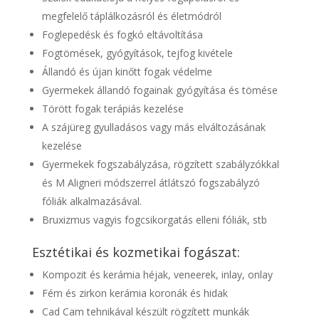
megfelelő táplálkozásról és életmódról
Foglepedésk és fogkó eltávoltítása
Fogtömések, gyógyítások, tejfog kivétele
Állandó és újan kinőtt fogak védelme
Gyermekek állandó fogainak gyógyítása és tömése
Törött fogak terápiás kezelése
A szájüreg gyulladásos vagy más elváltozásának
kezelése
Gyermekek fogszabályzása, rögzített szabályzókkal
és M Aligneri módszerrel átlátszó fogszabályzó
fóliák alkalmazásával.
Bruxizmus vagyis fogcsikorgatás elleni fóliák, stb
Esztétikai és kozmetikai fogászat:
Kompozit és kerámia héjak, veneerek, inlay, onlay
Fém és zirkon kerámia koronák és hidak
Cad Cam tehnikával készült rögzített munkák