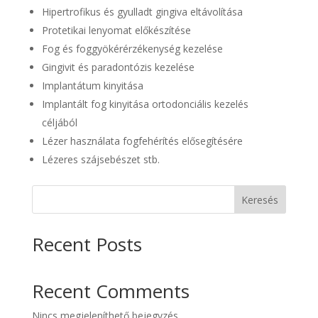
Hipertrofikus és gyulladt gingiva eltávolítása
Protetikai lenyomat előkészítése
Fog és foggyökérérzékenység kezelése
Gingivit és paradontózis kezelése
Implantátum kinyitása
Implantált fog kinyitása ortodonciális kezelés
céljából
Lézer használata fogfehérítés elősegítésére
Lézeres szájsebészet stb.
Keresés
Recent Posts
Recent Comments
Nincs megjeleníthető bejegyzés.