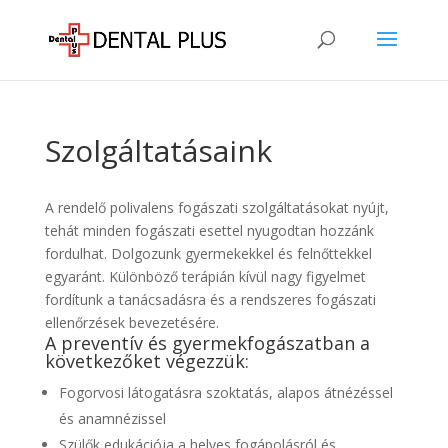
Szolgáltatásaink
A rendelő polivalens fogászati szolgáltatásokat nyújt,
tehát minden fogászati esettel nyugodtan hozzánk
fordulhat. Dolgozunk gyermekekkel és felnőttekkel
egyaránt. Különböző terápián kívül nagy figyelmet
fordítunk a tanácsadásra és a rendszeres fogászati
ellenőrzések bevezetésére.
A preventív és gyermekfogászatban a
következőket végezzük:
Fogorvosi látogatásra szoktatás, alapos átnézéssel
és anamnézissel
Szülők edukációja a helyes fogápolásról és